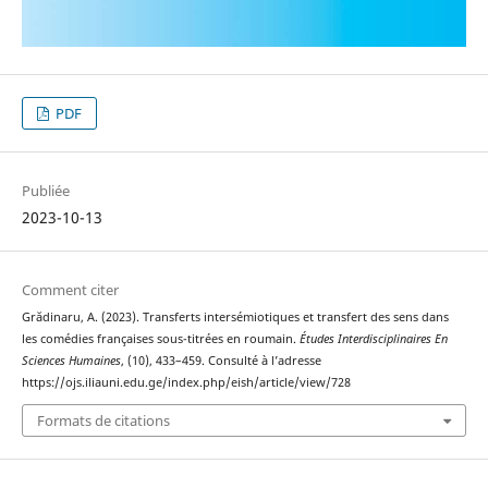
PDF
Publiée
2023-10-13
Comment citer
Grădinaru, A. (2023). Transferts intersémiotiques et transfert des sens dans
les comédies françaises sous-titrées en roumain.
Études Interdisciplinaires En
Sciences Humaines
, (10), 433–459. Consulté à l’adresse
https://ojs.iliauni.edu.ge/index.php/eish/article/view/728
Formats de citations