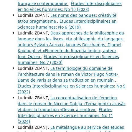
française contemporaine
,
Études Interdisciplinaires
en Sciences humaines: No 10 (2023)
Ludmila ZBANT,
Les noms des banques: créativité
et/ou pragmatisme
,
Études Interdisciplinaires en
Sciences humaines: No 6 (2019)
Ludmila ZBANT,
Deux approches de la philosophie du
langage dans les livres: «La philosophie du langage»,
auteurs Sylvain Auroux, Jacques Deschamps, Djamel
Koulougli et «Elemente de filozofia limbii», auteur
Ioan Oprea
,
Études Interdisciplinaires en Sciences
humaines: No 7 (2020)
Ludmila ZBANT,
La terminologie du domaine de
l’architecture dans le roman de Victor Hugo Notre-
Dame de Paris et dans sa traduction en roumain
,
Études Interdisciplinaires en Sciences humaines: No 9
(2022)
Ludmila ZBANȚ,
La conceptualisation de l’émotion
dans le roman de Nicolae Dabija «Tema pentru acasă»
et dans la traduction «Devoir à rendre»
,
Études
Interdisciplinaires en Sciences humaines: No 11
(2024)
Ludmila ZBANȚ,
La métalangue au service des études