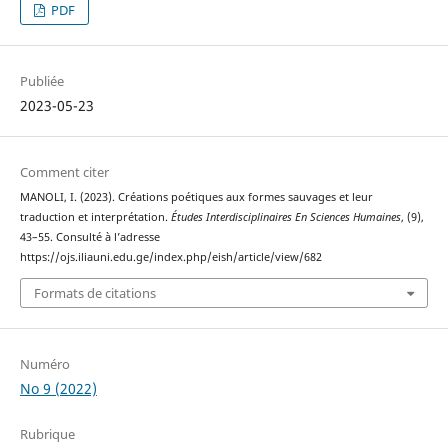
PDF
Publiée
2023-05-23
Comment citer
MANOLI, I. (2023). Créations poétiques aux formes sauvages et leur
traduction et interprétation.
Études Interdisciplinaires En Sciences Humaines
, (9),
43–55. Consulté à l’adresse
https://ojs.iliauni.edu.ge/index.php/eish/article/view/682
Formats de citations
Numéro
No 9 (2022)
Rubrique