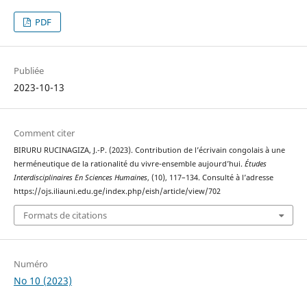
PDF
Publiée
2023-10-13
Comment citer
BIRURU RUCINAGIZA, J.-P. (2023). Contribution de l’écrivain congolais à une
herméneutique de la rationalité du vivre-ensemble aujourd’hui.
Études
Interdisciplinaires En Sciences Humaines
, (10), 117–134. Consulté à l’adresse
https://ojs.iliauni.edu.ge/index.php/eish/article/view/702
Formats de citations
Numéro
No 10 (2023)